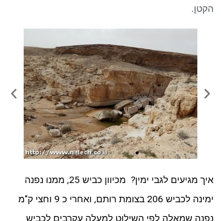
ניגודיות כהה
brightness_low
הקטן.
סמן קישורים
font_download
לאפס את כל האפשרויות
cached
איך מגיעים לגבי ימין? מכיוון כביש 25, ממנו נפנה
ימינה לכביש 206 בצומת רותם, ואחרי כ 9 וחצי ק"מ
נפנה שמאלה לפי השילוט למעלה עקרבים לכביש