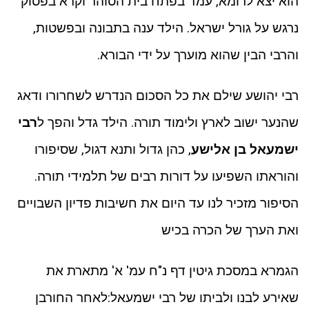
הוא יצא לרומא, עמד בפתח בית הסוהר וקרא בפסוק
נרגש על גורל ישראל. הילד ענה בתבונה ובפשטות,
והרבי הבין שהוא מוערך על ידי הבורא.
רבי יהושע שילם את כל הסכום הנדרש לשחרורו ודאג
שהנער ישוב לארץ ולימוד תורה. הילד גדל והפך ל
רבי
ישמעאל בן אלישע
, כהן גדול ותנא דגול, שסיפורו
והוראתו השפיעו על דורות רבים של תלמידי תורה.
הסיפור מזכיר לנו עד היום את חשיבות פדיון השבויים
ואת הערך של הכרה בכיש
הגמרא במסכת גיטין דף נ"ח עמ' א' מתארת את
שאירע לבנו ולביתו של רבי ישמעאל:לאחר החורבן