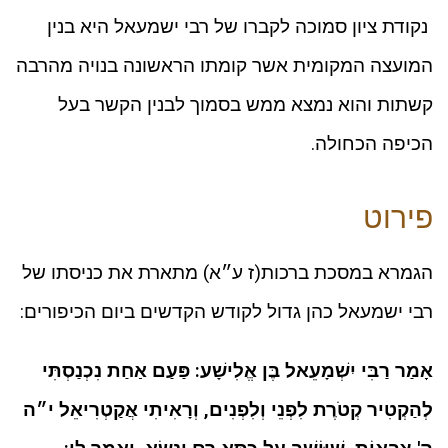
נקודת ציון סמוכה לקברו של רבי ישמעאל היא בנין
המועצה המקומית אשר קומתו הראשונה בנויה מהרבה
קשתות והוא נמצא ממש בסמוך לבנין הקשר בעל
הכיפה הכחולה.
פירוט
הגמרא במסכת ברכות(ז ע״א) מתארת את כניסתו של
רבי ישמעאל כהן גדול לקודש הקדשים ביום הכיפורים:
אָמַר רַבִּי יִשְׁמָעֵאל בֶּן אֱלִישָׁע: פַּעַם אַחַת נִכְנַסְתִּי
לְהַקְטִיר קְטֹרֶת לִפְנֵי וְלִפְנִים, וְרָאִיתִי אֲקַטְרִיאֵל י״ה