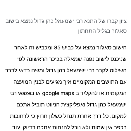
ניגודיות כהה
brightness_low
סמן קישורים
font_download
ציון קברו של התנא רבי ישמעאל כהן גדול נמצא בישוב
לאפס את כל האפשרויות
cached
סאג'ור בגליל התחתון
הישוב סאג'ור נמצא על כביש 85 ומכביש זה לאחר
שניכנס לישוב נפנה שמאלה בכיכר הראשונה לפי
השילוט לקבר רבי ישמעאל כהן גדול ומשם כדאי לברר
עם התושבים המקומיים איך מגיעים לבנין המועצה
המקומית או להקליד ב google maps או בwaze רבי
ישמעאל כהן גדול ואפליקצית הניווט תוביל אתכם
למקום. כל דרך אחרת תנחל כשלון חרוץ כי לרחובות
בכפר אין שמות ולא נוכל להנחות אתכם בדיוק. עוד