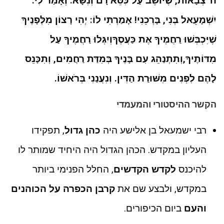
ה' צְבָאוֹת, שֶׁיּוֹשֵׁב עַל כִּסֵּא רָם וְנִשָּׂא. וְאָמַר לִי:
יִשְׁמָעֵאל בְּנִי, בָּרְכֵנִי! אָמַרְתִּי לוֹ: יְהִי רָצוֹן מִלְּפָנֶיךָ
שֶׁיִּכְבְּשׁוּ רַחֲמֶיךָ אֶת כַּעֲסֶךָוְיִגְּלוּ רַחֲמֶיךָ עַל
מִדּוֹתֶיךָ,וְתִתְנַהֵג עִם בָּנֶיךָ בְּמִדַּת רַחֲמִים, וְתִכָּנֵס
לָהֶם לִפְנִים מִשּׁוּרַת הַדִּין. וְנִעֲנַנִי בְּרֹאשׁוֹ.
הקשר ההיסטורי והמעמדי
רבי ישמעאל בן אלישע היה
כהן גדול
, תפקידו
העליון במקדש. הכהן הגדול היה היחיד שמותר לו
להיכנס
לקדש הקדשים
, החלל הפנימי ביותר
במקדש, ולבצע שם את
קרבן הכפרה על הכוהנים
והעם
ביום הכיפורים.