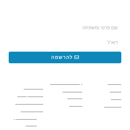
ותקבלו עדכונים על מסלולי טיול, פעילויות ומבצעי אירוח
בצימרים. הכתובת לא תועבר לאף גורם.
להרשמה
קישורים באתר
קישורים באתר
קישורים
חשובים
מסלולים
קטעים בשביל ישראל
כללי בטיחות
מעיינות
פעילויות לכל
ציוד מומלץ לטיול
המשפחה
אתרים
תנאי שימוש באתר
מאמרים
לינה ואירוח
הצהרת נגישות
מהי חברת נלך
טיולים?