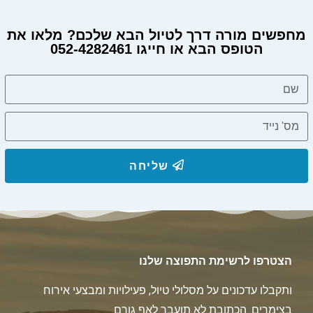
מחפשים מורה דרך לטיול הבא שלכם? מלאו את
הטופס הבא או חייגו 052-4282461
שליחה
הצטרפו לרשימת התפוצה שלנו
ותקבלו עדכונים על מסלולי טיול, פעילויות ומבצעי אירוח
בצימרים. הכתובת לא תועבר לאף גורם.