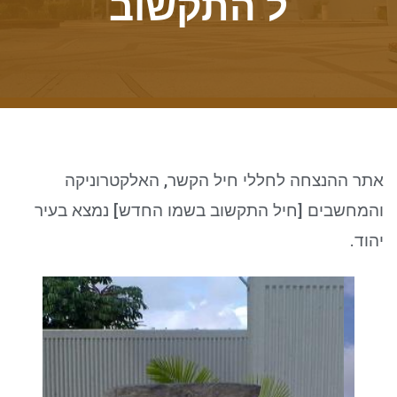
ל התקשוב
ניגודיות כהה
brightness_low
סמן קישורים
font_download
לאפס את כל האפשרויות
cached
אתר ההנצחה לחללי חיל הקשר, האלקטרוניקה
והמחשבים [חיל התקשוב בשמו החדש] נמצא בעיר
יהוד.