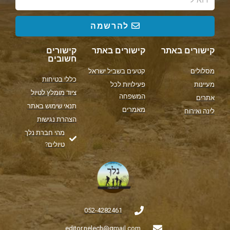
להרשמה
קישורים באתר
קישורים באתר
קישורים
חשובים
מסלולים
קטעים בשביל ישראל
כללי בטיחות
מעיינות
פעילויות לכל
ציוד מומלץ לטיול
המשפחה
אתרים
תנאי שימוש באתר
מאמרים
לינה ואירוח
הצהרת נגישות
מהי חברת נלך
טיולים?
052-4282461
editor.nelech@gmail.com