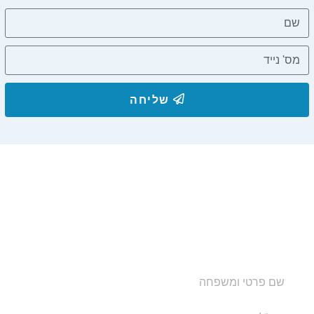
שליחה
הצטרפו לרשימת התפוצה שלנו
ותקבלו עדכונים על מסלולי טיול, פעילויות ומבצעי אירוח
בצימרים. הכתובת לא תועבר לאף גורם.