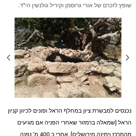
ניגודיות כהה
brightness_low
שופץ לזכרם של אורי גרוסמן וקיריל גולנשין הי"ד.
סמן קישורים
font_download
לאפס את כל האפשרויות
cached
נכנסים למבשרת ציון במחלף הראל ופונים לכיוון קניון
הראל [שמאלה ברמזור שאחרי הפניה אם מגיעים
מהמרכז וימינה מירושלים]. אחרי כ 400 מ' נפנה