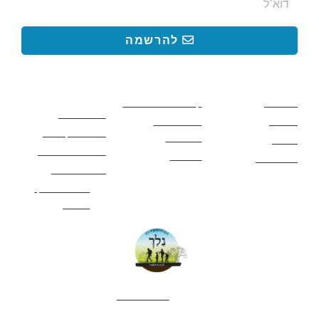
להרשמה
קישורים באתר
קישורים באתר
קישורים
חשובים
מסלולים
קטעים בשביל ישראל
כללי בטיחות
מעיינות
פעילויות לכל
ציוד מומלץ לטיול
המשפחה
אתרים
תנאי שימוש באתר
מאמרים
לינה ואירוח
הצהרת נגישות
מהי חברת נלך
טיולים?
052-4282461