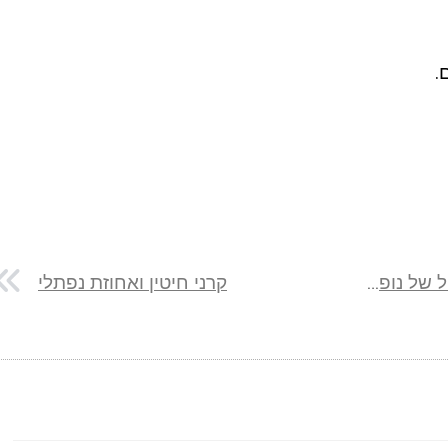
.
נחל ספונים ומצוק מגדים: מסלול של נופים וטבע ירוק
קרני חיטין ואחוזת נפתלי