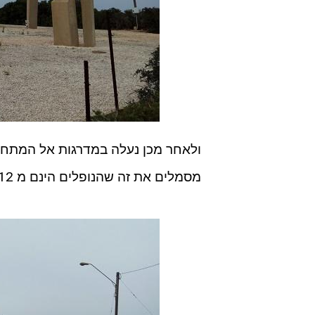
מסמלים את זה שהנופלים הינם מ 12 שבטי ישראל? לא מצאתי אסמכתא לכך].