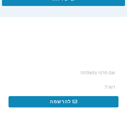
הצטרפו לרשימת התפוצה שלנו
ותקבלו עדכונים על מסלולי טיול, פעילויות ומבצעי אירוח
בצימרים. הכתובת לא תועבר לאף גורם.
להרשמה
קישורים באתר
קישורים באתר
קישורים
חשובים
מסלולים
קטעים בשביל ישראל