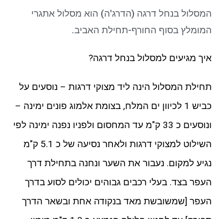
ניגודיות כהה
brightness_low
המסלול בנחל דרגה (הדרג'ה) הוא מסלול אתגרי
סמן קישורים
font_download
המומלץ בסוף החורף-תחילת האביב.
לאפס את כל האפשרויות
cached
איך מגיעים למסלול בנחל דרגה?
תחילת המסלול הינה ליד מצוקי דרגות – נוסעים על
כביש 1 לכיוון ים המלח, בצומת אלמוג פונים ימינה –
ונוסעים כ 33 ק"מ עד המחסום ולפניו נפנה ימינה לפי
השילוט למצוקי דרגות ולאחר נסיעה של כ 5.1 ק"מ
נגיע למקום. נעבור את השער ונחנה בתחילת דרך
העפר בצד. בעלי רכבים גבוהים יכולים לסוע בדרך
העפר [שמשובשת מאד בנקודה אחת ובשאר הדרך