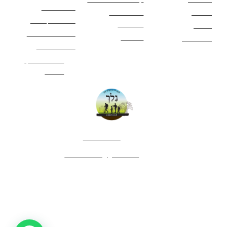
כללי בטיחות
מעיינות
פעילויות לכל
ציוד מומלץ לטיול
המשפחה
אתרים
תנאי שימוש באתר
מאמרים
לינה ואירוח
הצהרת נגישות
מהי חברת נלך
טיולים?
052-4282461
editor.nelech@gmail.com