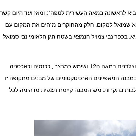
יא לראשונה במאה העשירית לספה"נ ומאז ועד היום קשרו
יא שמואל למקום. חלק מהחוקרים מזהים את המקום עם
א. בכפר נבי צמויל הנמצא בשטח הגן הלאומי נבי סמואל
המבנה הנמצא היום באתר נבנה ע"י הצלבנים במאה ה12 ושימש כמבצר , ככנסיה וכאכסניה
 במבנה המאפיינים הארכיטקטוניים של מבנים מתקופה זו
לבות בתקרות. מגג המבנה קיימת תצפית מדהימה לכל