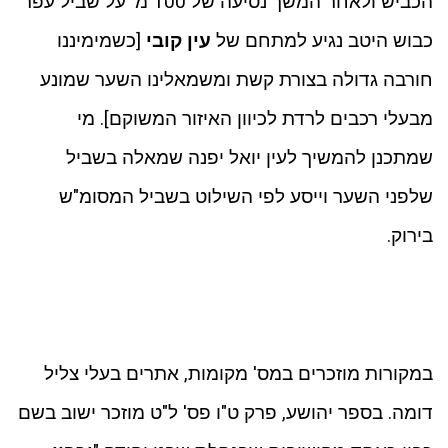
הכביש ולאחר המשך נסיעה של 100 מ' על שביל עפר
כבוש היטב נגיע למתחם של
עין קובי
[כשמימיננו
חורבה גדולה בצורת קשת ומשמאלינו השער שמונע
מבעלי רכבים לרדת לכיוון האיזור המשוקם]. מי
שמתכנן להמשיך לעין יואל יפנה שמאלה בשביל
שלפני השער וייסע לפי השילוט בשביל המסומ"ש
בירוק.
במקורות מוזכרים במס' מקומות, אתרים בעלי צליל
דומה. בספר יהושע, פרק ט"ו פס' ל"ט מוזכר ישוב בשם