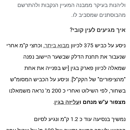
ניגודיות כהה
brightness_low
וליהנות בעיקר ממבנה המעיין הנקבות ולהתרשם
סמן קישורים
font_download
מהבוסתנים שמסביב לו.
לאפס את כל האפשרויות
cached
איך מגיעים לעין קובי?
ניסע על כביש 375 לכיוון
מבוא ביתר
, וכחצי ק"מ אחרי
שנעבור את תחנת הדלק שבשער היישוב נפנה
שמאלה לכיוון פארק בגין [יש בפנייה את אחת
"מהציפורים" של הקק"ל]. וניסע על הכביש המסומ"ש
בשחור, לפי השילוט ואחרי כ 200 מ' נראה משמאלנו
מצפור ע"ש מנחם ו
עליזה בגין
.
נמשיך בנסיעה עוד כ 1.2 ק"מ ונגיע לסיום