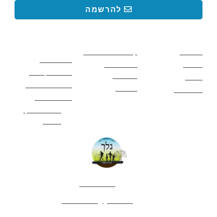
להרשמה
קישורים באתר
קישורים באתר
קישורים
חשובים
מסלולים
קטעים בשביל ישראל
כללי בטיחות
מעיינות
פעילויות לכל
ציוד מומלץ לטיול
המשפחה
אתרים
תנאי שימוש באתר
מאמרים
לינה ואירוח
הצהרת נגישות
מהי חברת נלך
טיולים?
052-4282461
editor.nelech@gmail.com