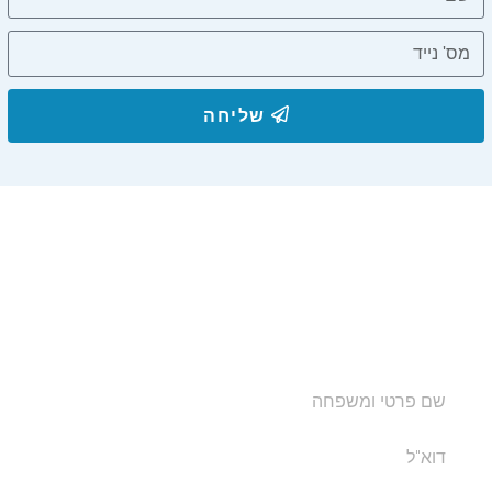
שליחה
הצטרפו לרשימת התפוצה שלנו
ותקבלו עדכונים על מסלולי טיול, פעילויות ומבצעי אירוח
בצימרים. הכתובת לא תועבר לאף גורם.