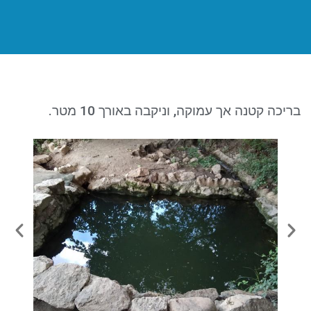
ניגודיות כהה
brightness_low
סמן קישורים
font_download
לאפס את כל האפשרויות
cached
בריכה קטנה אך עמוקה, וניקבה באורך 10 מטר.