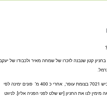
חניון קטן שנבנה לזכרו של שמחה מאיר ולכבודו של יעקב
רמל.
כדי להגיע לשם פונים מכביש 4 = לכביש 7021 בצומת עופר, אחרי כ 400 מ' פונים ימינה לפי
ר", ואחרי כ 2.3 ק"מ נראה מימין לנו את החניון [יש שלט לפני הפניה אליו]. לניווט