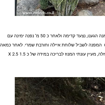
ממקום החניה, כשגבינו אל הכביש ממנה הגענו, נצעד קדימה ולאחר כ 50 מ' נפנה ימינה עם
 המפנה לשביל שלוחת איילה וחורבת שמרי. לאחר כמאה
מ' נעבור עוד שער בקר, ונפגוש בעין רזלה, מעיין עונתי המנוז לבריכה במידה של כ 1.5 X 2.5