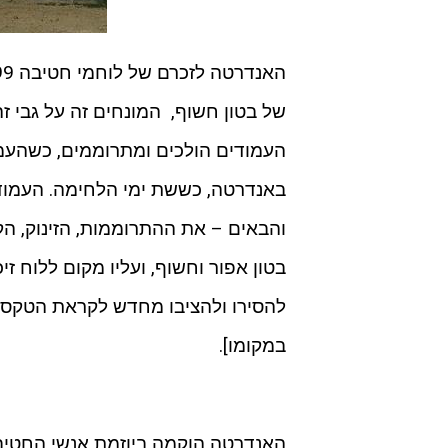
של בטון חשוף, המונחים זה על גבי ז
באנדרטה, כששת ימי הלחימה. העמוד 
והבאים – את ההתרוממות, הזינוק, הק
בטון אפור וחשוף, ועליו מקום ללוח זי
להסירו ולהציבו מחדש לקראת הטקס הש
במקומו].
האנדרטה הוקמה ביוזמת אנשי החטיבה 