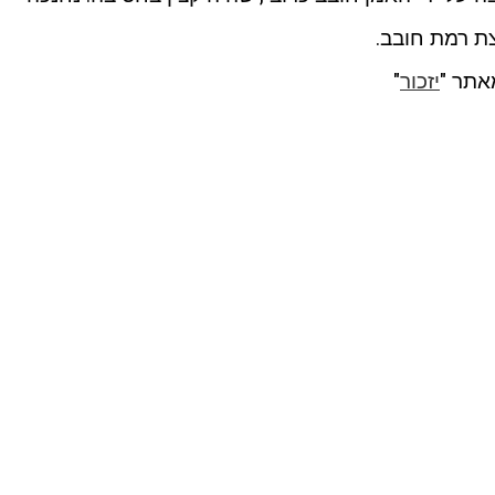
אתר "
יזכור
"