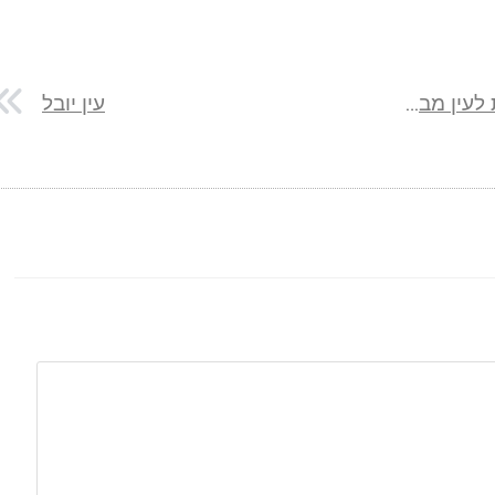
ואדי קלט: מסלול טיול מעין פרת לעין מבוע
עין יובל