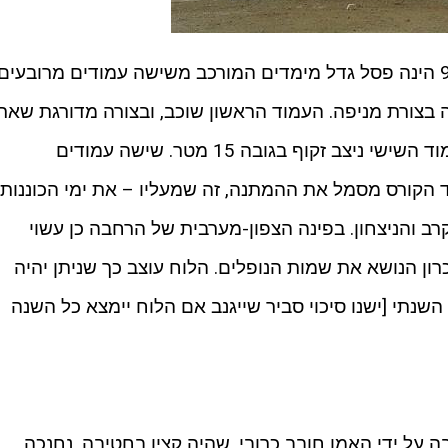
האנדרטה לזכרם של לוחמי חטיבה 99 הינה פסל גדל מימדים המורכב משישה עמודים מרובעים
ה בצורת מניפה. העמוד הראשון שוכב, ובצורה מדורגת שאר
העמודים הולכים ומתרוממים, כשהעמוד השישי ניצב זקוף בגובה 15 מטר. שישה עמודים
הקורס מסמל את ההמתנה, זה שמעליו – את ימי הכוננות,
רב והניצחון. בפינה הצפון-מערבית של הרחבה כן עשוי
כרון הנושא את שמות הנופלים. הלוח עוצב כך שניתן יהיה
נתי [ישנו סיכוי סביר שייגנב אם הלוח יימצא כל השנה
על ידי האמן חובב כרובי, שהיה קצין בחטיבה. נחנכה