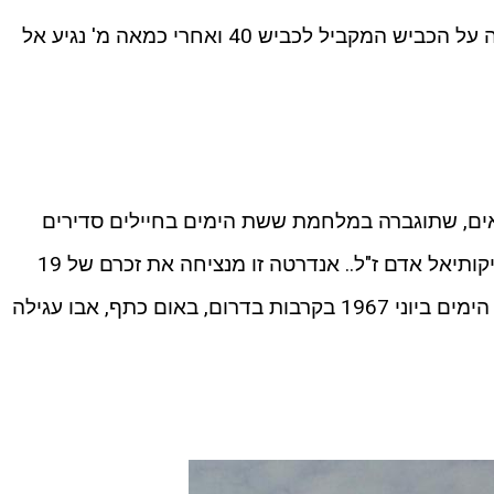
נפנה ימינה ומיד ימינה – בחזרה צפונה על הכביש המקביל לכביש 40 ואחרי כמאה מ' נגיע אל
המילואים, שתוגברה במלחמת ששת הימים בחיילים סדירים
מקורס מ"כים. מפקדה במלחמה היה יקותיאל אדם ז"ל.. אנדרטה זו מנציחה את זכרם של 19
חללי החטיבה שנפלו במלחמת ששת הימים ביוני 1967 בקרבות בדרום, באום כתף, אבו עגילה