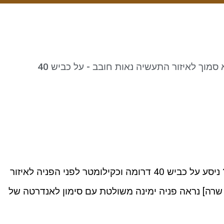
איך מגיעים לאנדרטה של חטיבה 99? ניסע על כביש 40 דרומה וכקילומטר לפני הפניה לאיזור
ב [כ 9 ק"מ מצומת שרה] נראה פניה ימינה משולטת עם סימון לאנדרטה של