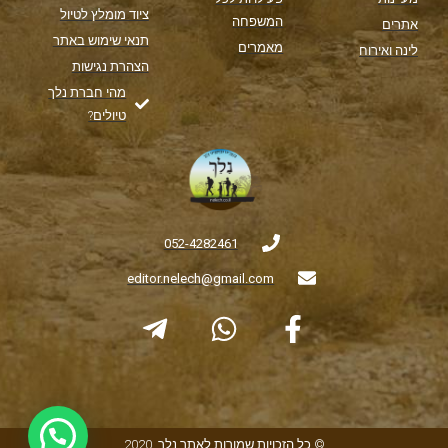
ציוד מומלץ לטיול
המשפחה
אתרים
תנאי שימוש באתר
מאמרים
לינה ואירוח
הצהרת נגישות
מהי חברת נלך
טיולים?
052-4282461
editor.nelech@gmail.com
© כל הזכויות שמורות לאתר נלך, 2020