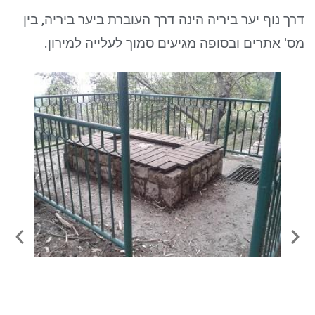
ניגודיות כהה
brightness_low
דרך נוף יער ביריה הינה דרך העוברת ביער ביריה, בין
סמן קישורים
font_download
מס' אתרים ובסופה מגיעים סמוך לעלייה למירון.
לאפס את כל האפשרויות
cached