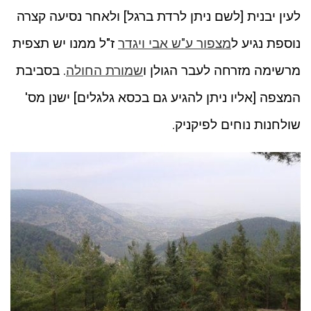
לעין יבנית [לשם ניתן לרדת ברגל] ולאחר נסיעה קצרה
נוספת נגיע ל
מצפור ע"ש אבי ויגדר
ז"ל ממנו יש תצפית
מרשימה מזרחה לעבר הגולן ו
שמורת החולה
. בסביבת
המצפה [אליו ניתן להגיע גם בכסא גלגלים] ישנן מס'
שולחנות נוחים לפיקניק.