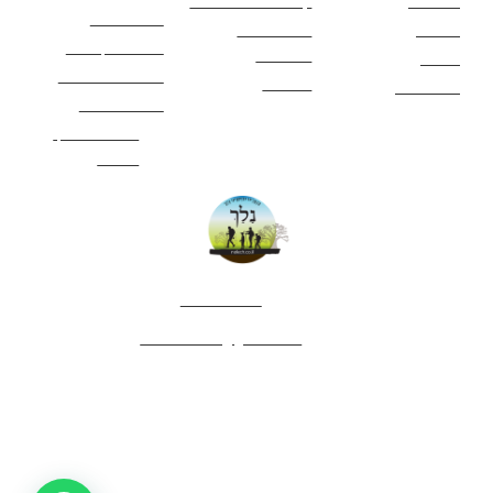
מסלולים
קטעים בשביל ישראל
כללי בטיחות
מעיינות
פעילויות לכל
ציוד מומלץ לטיול
המשפחה
אתרים
תנאי שימוש באתר
מאמרים
לינה ואירוח
הצהרת נגישות
מהי חברת נלך
טיולים?
052-4282461
editor.nelech@gmail.com