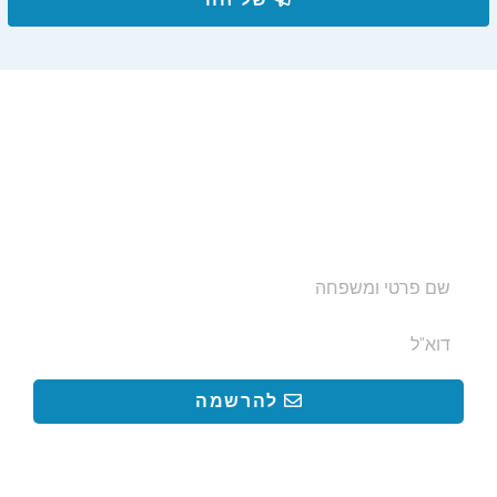
הצטרפו לרשימת התפוצה שלנו
ותקבלו עדכונים על מסלולי טיול, פעילויות ומבצעי אירוח
בצימרים. הכתובת לא תועבר לאף גורם.
להרשמה
קישורים באתר
קישורים באתר
קישורים
חשובים