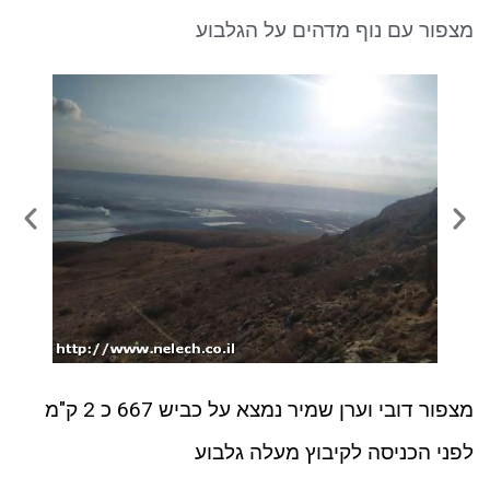
ניגודיות כהה
brightness_low
מצפור עם נוף מדהים על הגלבוע
סמן קישורים
font_download
לאפס את כל האפשרויות
cached
מצפור דובי וערן שמיר נמצא על כביש 667 כ 2 ק"מ
לפני הכניסה לקיבוץ מעלה גלבוע