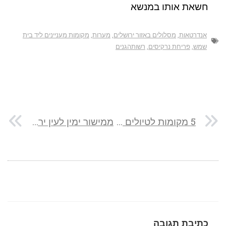
חשאת אותו במנשא
אנדרטאות
,
מסלולים באזור ירושלים
,
מערות
,
מקומות מעניינים ליד בית
שמש
,
פריחת נרקיסים
,
רשותהגנים
5 מקומות לטיולים מומלצים ברחבי ארץ ישראל שכדאי לעשות עם טיוטה קאמרי
ממישור ימין לעין ירקעם דרך גבי ימין ומעלה פלמ"ח
כתיבת תגובה