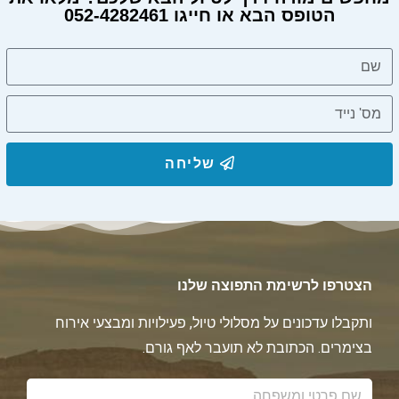
הטופס הבא או חייגו 052-4282461
מחפשים מורה דרך?
שליחה
הצטרפו לרשימת התפוצה שלנו
ותקבלו עדכונים על מסלולי טיול, פעילויות ומבצעי אירוח
בצימרים. הכתובת לא תועבר לאף גורם.