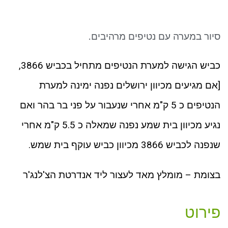
ניגודיות כהה
brightness_low
סמן קישורים
font_download
סיור במערה עם נטיפים מרהיבים.
לאפס את כל האפשרויות
cached
כביש הגישה למערת הנטיפים מתחיל בכביש 3866,
[אם מגיעים מכיוון ירושלים נפנה ימינה למערת
הנטיפים כ 5 ק"מ אחרי שנעבור על פני בר בהר ואם
נגיע מכיוון בית שמע נפנה שמאלה כ 5.5 ק"מ אחרי
שנפנה לכביש 3866 מכיוון כביש עוקף בית שמש.
בצומת – מומלץ מאד לעצור ליד אנדרטת הצ'לנג'ר
פירוט