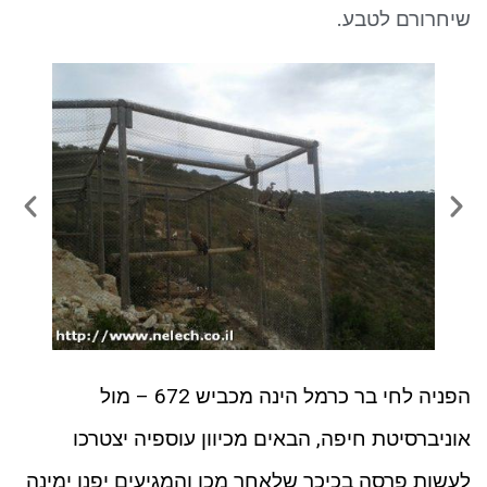
ניגודיות כהה
brightness_low
שיחרורם לטבע.
סמן קישורים
font_download
לאפס את כל האפשרויות
cached
הפניה לחי בר כרמל הינה מכביש 672 – מול
אוניברסיטת חיפה, הבאים מכיוון עוספיה יצטרכו
לעשות פרסה בכיכר שלאחר מכן והמגיעים יפנו ימינה