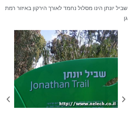
ניגודיות כהה
brightness_low
שביל יונתן הינו מסלול נחמד לאורך הירקון באיזור רמת
סמן קישורים
font_download
גן
לאפס את כל האפשרויות
cached