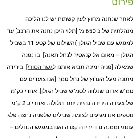
פירוט
לאחר שנחנה מחוץ לעין קשתות יש לנו הליכה
מנהלתית של כ 650 מ' [תלוי היכן נחנה את הרכב] עד
למפגש עם שביל הגולן [והשילוט של קטע 11 בשביל
הגולן – מאום אל קנאטיר לנחל תאנה] בו נפנה
שמאלה [פניה ימינה תביא אותנו ל
גשר הסורי
] בירידה
מתונה מעל הערוץ של נחל סמך [אנו צועדים עם
סמ"ש אדום שנלווה לסמ"ש שביל הגולן]. אחרי כק"מ
של צעידה הירידה נהיית יותר תלולה. ואחרי כ 2 ק"מ
נוספים אנו מגיעים לצומת שבילים שלפניה נחצה פלג
עונתי וממנה נרד ירידה קצרה ואנו במפגש הנחלים –