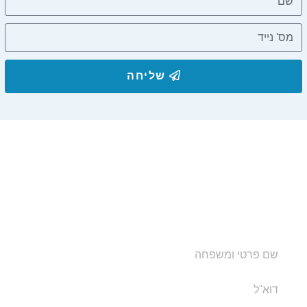
שליחה
הצטרפו לרשימת התפוצה שלנו
ותקבלו עדכונים על מסלולי טיול, פעילויות ומבצעי אירוח
בצימרים. הכתובת לא תועבר לאף גורם.