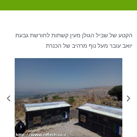
ניגודיות כהה
brightness_low
סמן קישורים
font_download
לאפס את כל האפשרויות
cached
הקטע של שביל הגולן מעין קשתות לחורשת גבעת
יואב עובר מעל נוף מרהיב של הכנרת