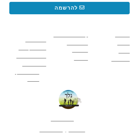
להרשמה
קישורים באתר
קישורים באתר
קישורים
חשובים
מסלולים
קטעים בשביל ישראל
כללי בטיחות
מעיינות
פעילויות לכל
ציוד מומלץ לטיול
המשפחה
אתרים
תנאי שימוש באתר
מאמרים
לינה ואירוח
הצהרת נגישות
מהי חברת נלך
טיולים?
052-4282461
editor.nelech@gmail.com