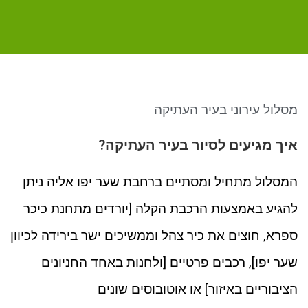
ניגודיות כהה
brightness_low
סמן קישורים
font_download
לאפס את כל האפשרויות
cached
מסלול עירוני בעיר העתיקה
איך מגיעים לסיור בעיר העתיקה?
המסלול מתחיל ומסתיים ברחבת שער יפו אליה ניתן
להגיע באמצעות הרכבת הקלה [יורדים מתחנת כיכר
ספרא, חוצים את כיר צהל וממשיכים ישר בירידה לכיוון
שער יפו], רכבים פרטיים [ולחנות באחד החניונים
הציבוריים באיזור] או אוטובוסים שונים