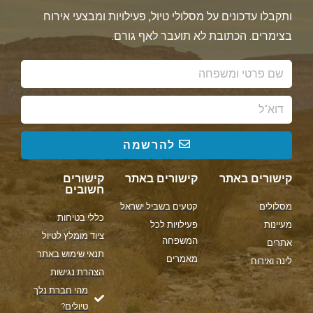
ותקבלו עדכונים על מסלולי טיול, פעילויות ומבצעי אירוח
בצימרים. הכתובת לא תועבר לאף גורם.
להרשמה
קישורים באתר
קישורים באתר
קישורים
חשובים
מסלולים
קטעים בשביל ישראל
כללי בטיחות
מעיינות
פעילויות לכל
ציוד מומלץ לטיול
המשפחה
אתרים
תנאי שימוש באתר
מאמרים
לינה ואירוח
הצהרת נגישות
מהי חברת נלך
טיולים?