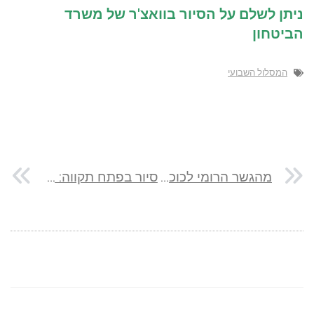
ניתן לשלם על הסיור בוואצ'ר של משרד
הביטחון
המסלול השבועי
מהגשר הרומי לכוכב הירדן על שביל עמק המעיינות
סיור בפתח תקווה: אם המושבות מזווית היסטורית