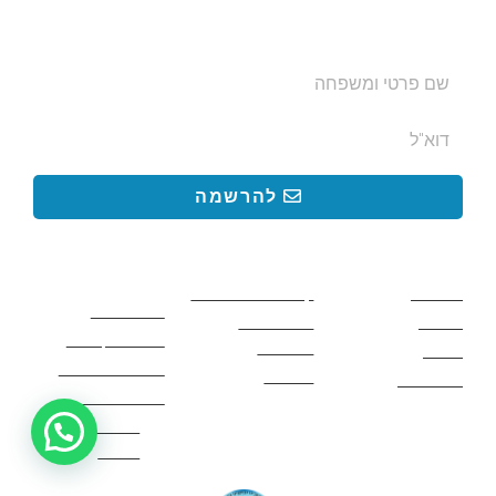
בצימרים. הכתובת לא תועבר לאף גורם.
להרשמה
קישורים באתר
קישורים באתר
קישורים
חשובים
מסלולים
קטעים בשביל ישראל
כללי בטיחות
מעיינות
פעילויות לכל
ציוד מומלץ לטיול
המשפחה
אתרים
תנאי שימוש באתר
מאמרים
לינה ואירוח
הצהרת נגישות
מהי חברת נלך
רוצים להזמין סיור? דברו איתנו
טיולים?