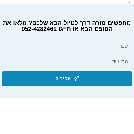
מחפשים מורה דרך לטיול הבא שלכם? מלאו את
הטופס הבא או חייגו 052-4282461
מחפשים מורה דרך?
שליחה
הצטרפו לרשימת התפוצה שלנו
ותקבלו עדכונים על מסלולי טיול, פעילויות ומבצעי אירוח