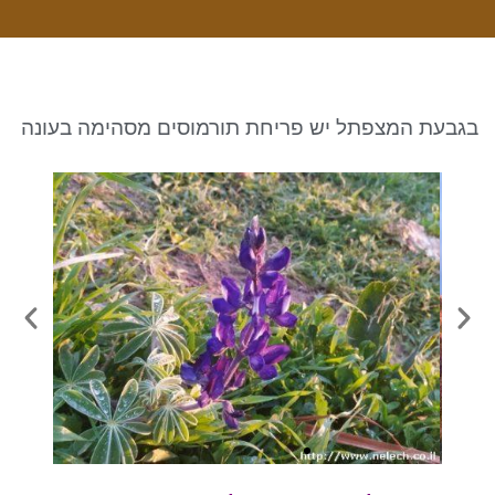
ניגודיות כהה
brightness_low
סמן קישורים
font_download
לאפס את כל האפשרויות
cached
בגבעת המצפתל יש פריחת תורמוסים מסהימה בעונה