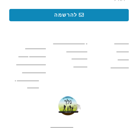
להרשמה
קישורים באתר
קישורים באתר
קישורים
חשובים
מסלולים
קטעים בשביל ישראל
כללי בטיחות
מעיינות
פעילויות לכל
ציוד מומלץ לטיול
המשפחה
אתרים
תנאי שימוש באתר
מאמרים
לינה ואירוח
הצהרת נגישות
מהי חברת נלך
טיולים?
052-4282461
editor.nelech@gmail.com