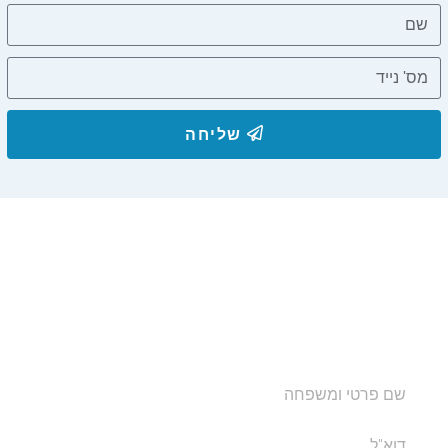
שליחה
הצטרפו לרשימת התפוצה שלנו
ותקבלו עדכונים על מסלולי טיול, פעילויות ומבצעי אירוח
בצימרים. הכתובת לא תועבר לאף גורם.