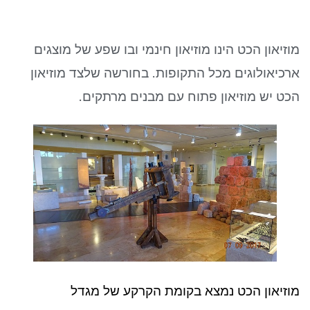
ניגודיות כהה
brightness_low
סמן קישורים
font_download
מוזיאון הכט הינו מוזיאון חינמי ובו שפע של מוצגים
לאפס את כל האפשרויות
cached
ארכיאולוגים מכל התקופות. בחורשה שלצד מוזיאון
הכט יש מוזיאון פתוח עם מבנים מרתקים.
מוזיאון הכט נמצא בקומת הקרקע של מגדל