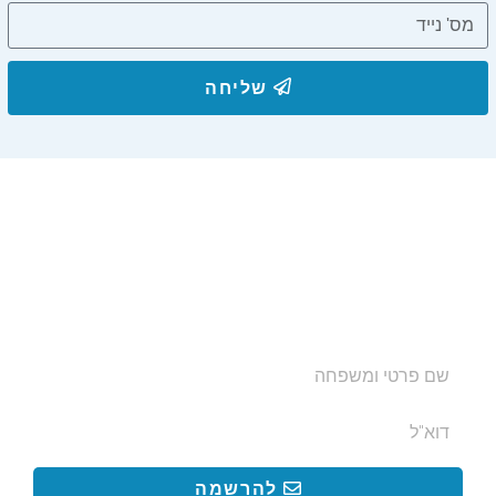
שליחה
הצטרפו לרשימת התפוצה שלנו
ותקבלו עדכונים על מסלולי טיול, פעילויות ומבצעי אירוח
בצימרים. הכתובת לא תועבר לאף גורם.
להרשמה