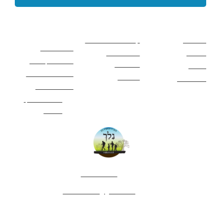
קישורים באתר
קישורים באתר
קישורים
חשובים
מסלולים
קטעים בשביל ישראל
כללי בטיחות
מעיינות
פעילויות לכל
ציוד מומלץ לטיול
המשפחה
אתרים
תנאי שימוש באתר
מאמרים
לינה ואירוח
הצהרת נגישות
מהי חברת נלך
טיולים?
052-4282461
editor.nelech@gmail.com