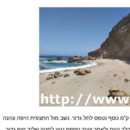
ק"מ נוסף נטפס לתל גדור. נשב מול התצפית היפה ונהנה
 היום ולאחר צעיד נוספת נגיע לחניה שליד חוף גדור