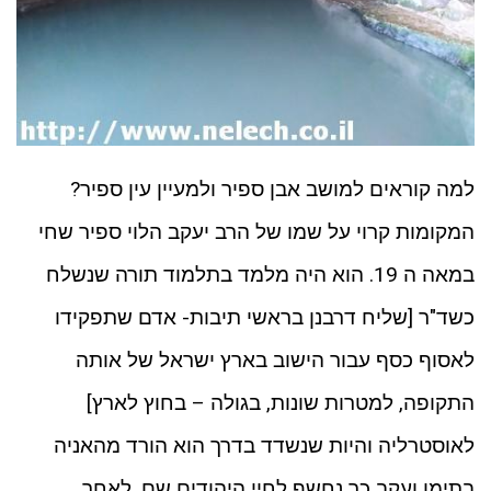
למה קוראים למושב אבן ספיר ולמעיין עין ספיר?
המקומות קרוי על שמו של הרב יעקב הלוי ספיר שחי
במאה ה 19. הוא היה מלמד בתלמוד תורה שנשלח
כשד"ר [שליח דרבנן בראשי תיבות- אדם שתפקידו
לאסוף כסף עבור הישוב בארץ ישראל של אותה
התקופה, למטרות שונות, בגולה – בחוץ לארץ]
לאוסטרליה והיות שנשדד בדרך הוא הורד מהאניה
בתימן ועקב כך נחשף לחיי היהודים שם. לאחר