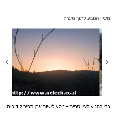
ניגודיות כהה
brightness_low
סמן קישורים
font_download
מעיין הנובע לתוך מערה
לאפס את כל האפשרויות
cached
כדי להגיע לעין ספיר – ניסע לישוב אבן ספיר ליד בית