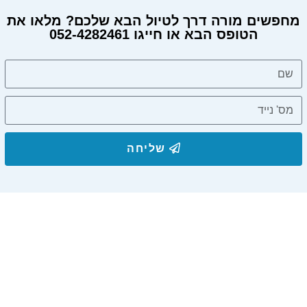
מחפשים מורה דרך לטיול הבא שלכם? מלאו את
הטופס הבא או חייגו 052-4282461
מחפשים מורה דרך?
שליחה
הצטרפו לרשימת התפוצה שלנו
ותקבלו עדכונים על מסלולי טיול, פעילויות ומבצעי אירוח
בצימרים. הכתובת לא תועבר לאף גורם.