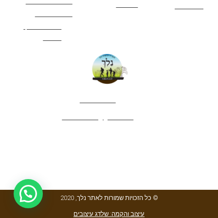
תנאי שימוש באתר
מאמרים
לינה ואירוח
הצהרת נגישות
מהי חברת נלך
טיולים?
052-4282461
editor.nelech@gmail.com
© כל הזכויות שמורות לאתר נלך, 2020
עיצוב והקמה: שלדג עיצובים