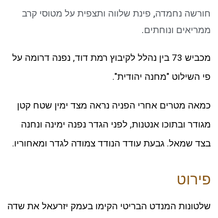
ניגודיות כהה
brightness_low
חורשה נחמדה, פינת שלווה ותצפית על מטוסי קרב
סמן קישורים
font_download
ממריאים ונוחתים.
לאפס את כל האפשרויות
cached
מכביש 73 בין נהלל לקיבוץ רמת דוד, נפנה דרומה על
פי השילוט "מחנה יהודית".
כמאה מטרים אחרי הפניה נראה מצד ימין שטח קטן
מגודר ובתוכו אנטנות, לפני הגדר נפנה ימינה ונחנה
בצד שמאל. גבעת עודד הנודד צמודה לגדר ומאחוריו.
פירוט
שלטונות המנדט הבריטי הקימו בעמק יזרעאל את שדה