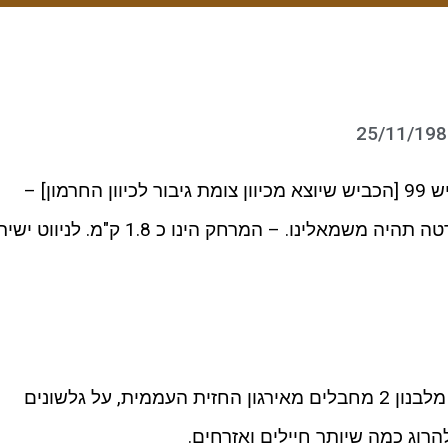
האנדרטה נמצאת בצד הצפוני של כביש 99 [הכביש שיוצא מכיוון צומת גיבור לכיוון החרמון] –
כלומר אם מגיעים מקריית 8 – האנדרטה תהיה משמאלינו. – המרחק הינו כ 1.8 ק"מ. לניווט ישי
ב 25/11/1987 בשעת לילה המריאו מלבנון 2 מחבלים מאירגון החזית העממית, על גלשונים
רוג כמה שיותר חיילים ואזרחים.