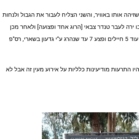
יהה אותו באוויר, והשני הצליח לעבור את הגבול ולנחות
 ירה לעבר טנדר צבאי [הרוג אחד ופצועה] ולאחר מכן
הסתער על מאהל צבאי סמוך בו רצח עוד 5 חיילים ופצע 7 עד שנהרג ע"י גדעון בשארי, רס"פ
 התרעות מודיעינות כלליות על אירוע מעין זה אבל לא