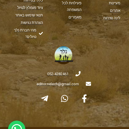
כללי בטיחות
מעיינות
פעילויות לכל
ציוד מומלץ לטיול
המשפחה
אתרים
תנאי שימוש באתר
מאמרים
לינה ואירוח
הצהרת נגישות
מהי חברת נלך
טיולים?
052-4282461
editor.nelech@gmail.com