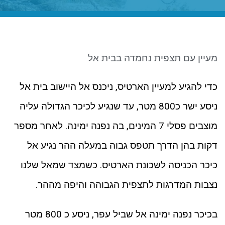
ניגודיות כהה
brightness_low
סמן קישורים
font_download
לאפס את כל האפשרויות
cached
מעיין עם תצפית נחמדה בבית אל
כדי להגיע למעיין הארטיס, ניכנס אל היישוב בית אל
ניסע ישר כ800 מטר, עד שנגיע לכיכר הגדולה עליה
מוצבים פסלי 7 המינים, בה נפנה ימינה. לאחר מספר
דקות בהן הדרך תטפס גבוה במעלה ההר נגיע אל
כיכר הכניסה לשכונת הארטיס. כשמצד שמאל שלנו
נצבות המדרגות לתצפית הגבוהה והיפה מההר.
בכיכר נפנה ימינה אל שביל עפר, ניסע כ 800 מטר