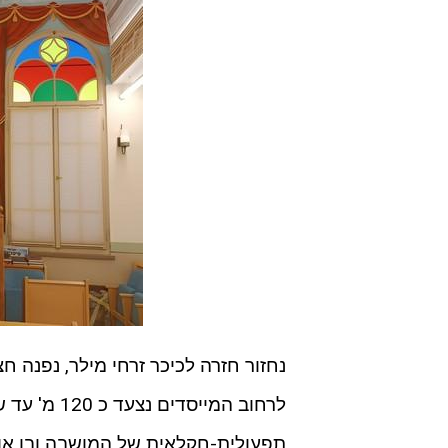
לרחוב המיי
תפעולית-חקלאית של המושבה ובו אוח