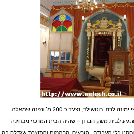
נחזור חזרה לכיכר זרחי מילר, נפנה חצי ימינה לרח' רוטשילד, נצעד כ 300 מ' ונפנה שמאלה
סדים נצעד כ 120 מ' עד שנגיע לבית משק הברון – שהיה הבית המרכזי מבחינה
סנו כלי העבודה , הזרעים, הבהמות והתוצרת שגדלה בה