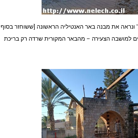
במורד רח' המייסדים עוד כ 60 מ' ונראה את מבנה באר האנטיליה הראשונה [ששוחזר בסוף
קה המים למושבה הצעירה – מהבאר המקורית שרדה רק בריכת