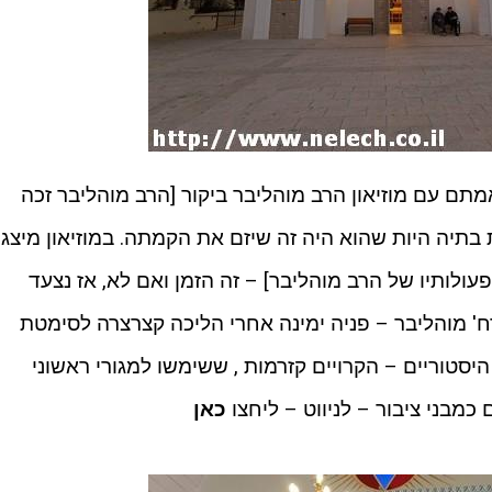
תם עם מוזיאון הרב מוהליבר ביקור [הרב מוהליבר זכה
 בתיה היות שהוא היה זה שיזם את הקמתה. במוזיאון מיצג
ולותיו של הרב מוהליבר] – זה הזמן ואם לא, אז נצעד
רח' מוהליבר – פניה ימינה אחרי הליכה קצרצרה לסימטת
מיד נראה משמאל 2 מבנים היסטוריים – הקרויים קזרמות , ששימשו למגורי ראשוני
מבני ציבור – לניווט – ליחצו
כאן