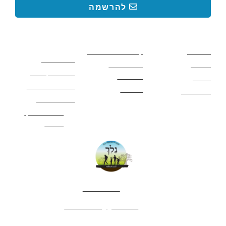
להרשמה
קישורים באתר
קישורים באתר
קישורים
חשובים
מסלולים
קטעים בשביל ישראל
כללי בטיחות
מעיינות
פעילויות לכל
ציוד מומלץ לטיול
המשפחה
אתרים
תנאי שימוש באתר
מאמרים
לינה ואירוח
הצהרת נגישות
מהי חברת נלך
טיולים?
052-4282461
editor.nelech@gmail.com