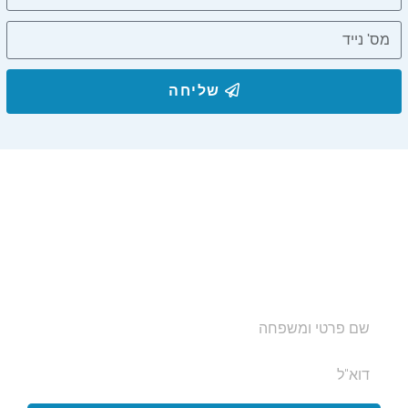
שליחה
הצטרפו לרשימת התפוצה שלנו
ותקבלו עדכונים על מסלולי טיול, פעילויות ומבצעי אירוח
בצימרים. הכתובת לא תועבר לאף גורם.