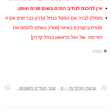
אין להכנס לנתיב המים בשום פנים ואופן.
מומלץ לברר אם המפל בנחל קדרון כבר זורם אם זו
מטרת ביקורכם באיזור [אא"כ באתם לתפוס את
הזרימה של הגל הראשון בנחל קדרון]
מפלים
גבעת הכלניות – קברם של אריק ולילי שרון מול חות השיקמים
קבר הצדיק משטפנשט בבית הקברות נחלת יצחק