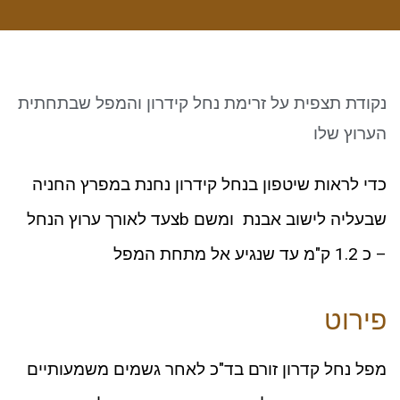
ניגודיות כהה
brightness_low
סמן קישורים
font_download
לאפס את כל האפשרויות
cached
נקודת תצפית על זרימת נחל קידרון והמפל שבתחתית
הערוץ שלו
כדי לראות שיטפון בנחל קידרון נחנת במפרץ החניה
שבעליה לישוב אבנת ומשם bצעד לאורך ערוץ הנחל
– כ 1.2 ק"מ עד שנגיע אל מתחת המפל
פירוט
מפל נחל קדרון זורם בד"כ לאחר גשמים משמעותיים