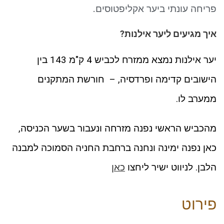
ניגודיות כהה
brightness_low
פריחה עונתי ביער אקליפטוסים.
סמן קישורים
font_download
איך מגיעים ליער אילנות?
לאפס את כל האפשרויות
cached
יער אילנות נמצא ממזרח לכביש 4 ק"מ 143 בין
הישובים קדימה ופרדסיה, – חורשת המתקנים
ממערב לו.
מהכביש הראשי נפנה מזרחה ונעבור בשער הכניסה,
כאן נפנה ימינה ונחנה ברחבת החניה הסמוכה למבנה
הלבן. לניווט ישיר ליחצו
כאן
פירוט