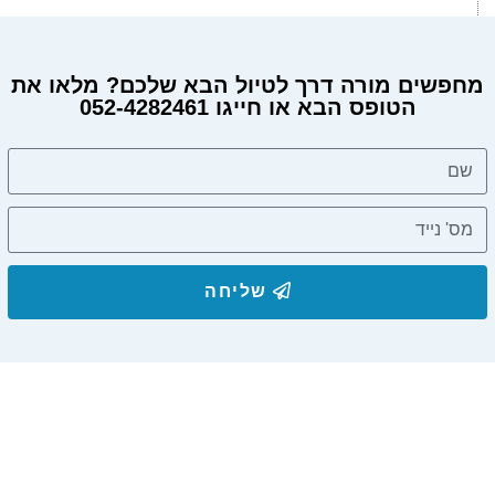
מחפשים מורה דרך לטיול הבא שלכם? מלאו את
הטופס הבא או חייגו 052-4282461
מחפשים מורה דרך?
שליחה
הצטרפו לרשימת התפוצה שלנו
ותקבלו עדכונים על מסלולי טיול, פעילויות ומבצעי אירוח