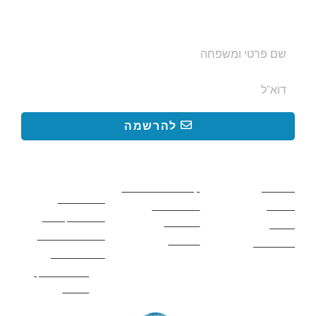
בצימרים. הכתובת לא תועבר לאף גורם.
להרשמה
קישורים באתר
קישורים באתר
קישורים
חשובים
מסלולים
קטעים בשביל ישראל
כללי בטיחות
מעיינות
פעילויות לכל
ציוד מומלץ לטיול
המשפחה
אתרים
תנאי שימוש באתר
מאמרים
לינה ואירוח
הצהרת נגישות
מהי חברת נלך
טיולים?