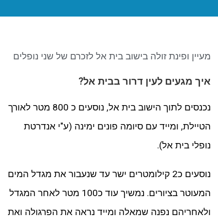
ניגודיות כהה
brightness_low
סמן קישורים
font_download
לאפס את כל האפשרויות
cached
מעיין ופינת זולה בישוב בית אל לזכרם של שני נופלים
איך מגעים לעין דרור בבית אל?
נכנסים לתוך הישוב בית אל, נוסעים כ 800 מטר לאורך
הטיילת, ומייד עם סיומה פונים ימינה (ע"י אנדרטת
נופלי בית אל).
נוסעים כ2 קילומטרים ישר עד שנעבור את מגדל המים
המעוטר בציורים. נמשיך עוד כ100 מטר לאחר המגדל
ולאחריהם נפנה שמאלה ומייד נראה את הפרגולה ואת