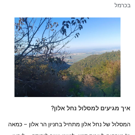
ניגודיות כהה
brightness_low
בכרמל
סמן קישורים
font_download
לאפס את כל האפשרויות
cached
איך מגיעים למסלול נחל אלון?
המסלול של נחל אלון מתחיל בחניון הר אלון – כמאה