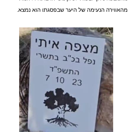
מהאווירה הנעימה של היער שבפסגתו הוא נמצא.