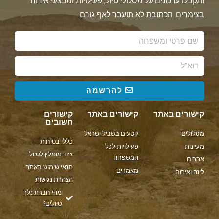
ותקבלו עדכונים על מסלולי טיול, פעילויות ומבצעי אירוח
בצימרים. הכתובת לא תועבר לאף גורם.
להרשמה
קישורים באתר
קישורים באתר
קישורים
חשובים
מסלולים
קטעים בשביל ישראל
כללי בטיחות
מעיינות
פעילויות לכל
ציוד מומלץ לטיול
המשפחה
אתרים
תנאי שימוש באתר
מאמרים
לינה ואירוח
הצהרת נגישות
מהי חברת נלך
טיולים?