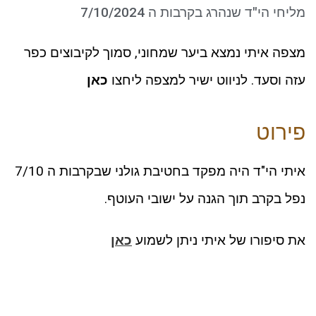
ניגודיות כהה
brightness_low
מליחי הי"ד שנהרג בקרבות ה 7/10/2024
סמן קישורים
font_download
מצפה איתי נמצא ביער שמחוני, סמוך לקיבוצים כפר
לאפס את כל האפשרויות
cached
עזה וסעד. לניווט ישיר למצפה ליחצו
כאן
פירוט
איתי הי"ד היה מפקד בחטיבת גולני שבקרבות ה 7/10
נפל בקרב תוך הגנה על ישובי העוטף.
את סיפורו של איתי ניתן לשמוע
כאן