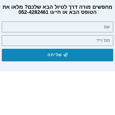
מחפשים מורה דרך לטיול הבא שלכם? מלאו את
הטופס הבא או חייגו 052-4282461
מחפשים מורה דרך?
שליחה
הצטרפו לרשימת התפוצה שלנו
ותקבלו עדכונים על מסלולי טיול, פעילויות ומבצעי אירוח
בצימרים. הכתובת לא תועבר לאף גורם.