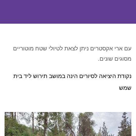
ניגודיות כהה
brightness_low
סמן קישורים
font_download
לאפס את כל האפשרויות
cached
עם ארי אקסטרים ניתן לצאת לטיולי שטח מוטוריים
מסוגים שונים.
נקודת היציאה לסיורים הינה במושב תירוש ליד בית
שמש