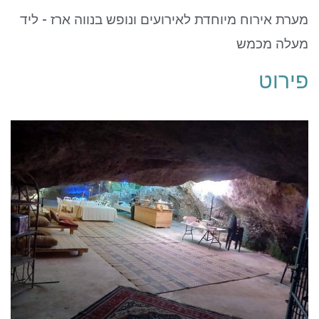
ניגודיות כהה
brightness_low
מערת אירוח מיוחדת לאירועים ונופש בנווה ארז - ליד
סמן קישורים
font_download
מעלה מכמש
לאפס את כל האפשרויות
cached
פירוט