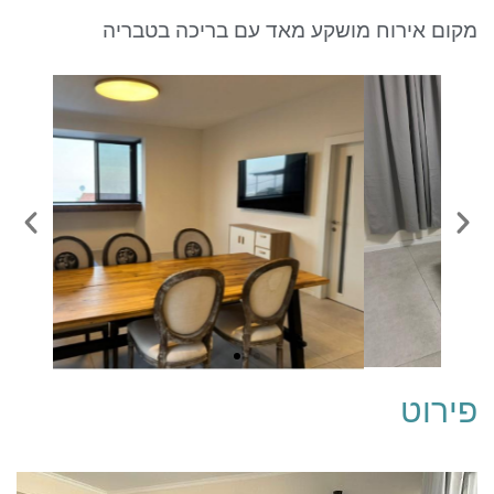
ניגודיות כהה
brightness_low
מקום אירוח מושקע מאד עם בריכה בטבריה
סמן קישורים
font_download
לאפס את כל האפשרויות
cached
פירוט