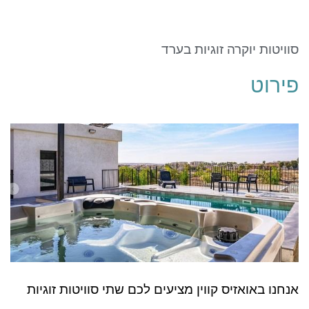
ניגודיות כהה
brightness_low
סמן קישורים
font_download
סוויטות יוקרה זוגיות בערד
לאפס את כל האפשרויות
cached
פירוט
אנחנו באואזיס קווין מציעים לכם שתי סוויטות זוגיות