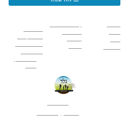
קישורים באתר
קישורים באתר
קישורים
חשובים
מסלולים
קטעים בשביל ישראל
כללי בטיחות
מעיינות
פעילויות לכל
ציוד מומלץ לטיול
המשפחה
אתרים
תנאי שימוש באתר
מאמרים
לינה ואירוח
הצהרת נגישות
מהי חברת נלך
טיולים?
052-4282461
editor.nelech@gmail.com