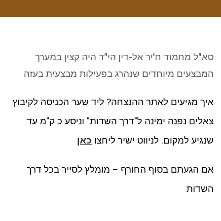
ניגודיות כהה
brightness_low
סמן קישורים
font_download
לאפס את כל האפשרויות
cached
סא"ל מחמוד ח'יר אל-דין הי"ד היה קצין במערך
המבצעים מיוחדים שנהרג בפעילות מבצעית בעזה
איך מגיעים לאתר ההנצחה? ליד שער הכניסה לקיבוץ
צאלים נפנה ימינה ל"דרך השדות" וניסע כ ק"מ עד
שנגיע למקום. לניווט ישיר ליחצו
כאן
אם הגעתם בסוף החורף – מומלץ לסייר בכל דרך
השדות