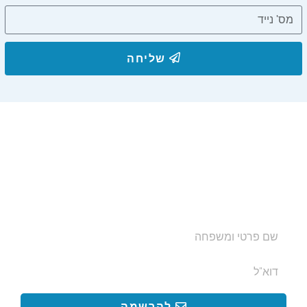
שליחה
הצטרפו לרשימת התפוצה שלנו
ותקבלו עדכונים על מסלולי טיול, פעילויות ומבצעי אירוח
בצימרים. הכתובת לא תועבר לאף גורם.
להרשמה