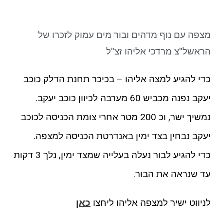
ניגודיות כהה
brightness_low
סמן קישורים
font_download
מצפה עם נוף מדהים ובור מים עמוק לזכרו של
לאפס את כל האפשרויות
cached
הראשל"צ מרדכי אליהו זצ"ל
כדי להגיע למצה אליהו – בכיכר תחנת הדלק כוכב
יעקב נפנה מכביש 60 מערבה לכיוון כוכב יעקב.
נמשיך ישר, וכ 200 מטר אחרי צומת הכניסה לכוכב
יעקב נבחין בצד ימין באנדרטת הכניסה למצפה.
כדי להגיע לבור נעלה בעלייה שמצד ימין, נלך 3 דקות
עד שנראה את הבור.
לניווט ישיר למצפה אליהו ליחצו
כאן