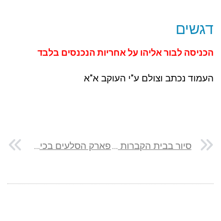
דגשים
הכניסה לבור אליהו על אחריות הנכנסים בלבד
העמוד נכתב וצולם ע"י העוקב א"א
סיור בבית הקברות סגולה בפתח תקווה: מצבות מספרות
פארק הסלעים בכיסרא – פלא גיאולוגי בלב הגליל