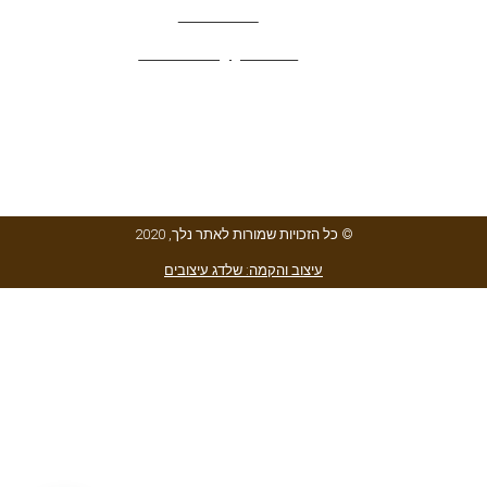
052-4282461
editor.nelech@gmail.com
© כל הזכויות שמורות לאתר נלך, 2020
עיצוב והקמה: שלדג עיצובים