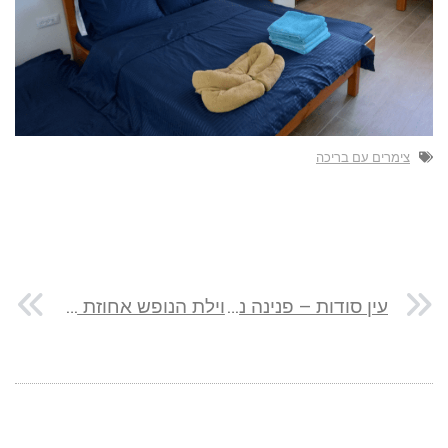
צימרים עם בריכה
עין סודות – פנינה נסתרת ליד נחל הקישון
וילת הנופש אחוזת שי באור הגנוז ליד מירון