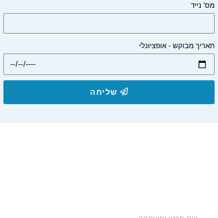
מס' נייד
תאריך מבוקש - אופציונלי
שליחה
הצטרפו לרשימת התפוצה שלנו
ותקבלו עדכונים על מסלולי טיול, פעילויות ומבצעי אירוח
בצימרים. הכתובת לא תועבר לאף גורם.