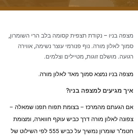
ניגודיות כהה
brightness_low
סמן קישורים
font_download
לאפס את כל האפשרויות
cached
מצפה בניו – נקודת תצפית קסומה בלב הרי השומרון,
סמוך לאלון מורה. נוף פנורמי עוצר נשימה, אווירה
רגועה. מושלם זוגות, מטיילים וצלמים.
מצפה בניו נמצא סמוך מאד לאלון מורה.
איך מגיעים למצפה בניו?
אם הגעתם מהמרכז – בצומת תפוח תפנו שמאלה –
צפונה לאלון מורה דרך כביש עוקף חווארה, ומצומת
חטמ"ר שומרון נמשיך על כביש 555 לפי השילוט של