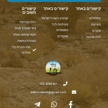
קישורים באתר
קישורים באתר
קישורים
חשובים
מסלולים
קטעים בשביל ישראל
כללי בטיחות
מעיינות
פעילויות לכל
ציוד מומלץ לטיול
המשפחה
אתרים
תנאי שימוש באתר
מאמרים
לינה ואירוח
הצהרת נגישות
מהי חברת נלך
טיולים?
052-4282461
editor.nelech@gmail.com