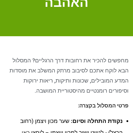
האהבה
ניגודיות כהה
brightness_low
סמן קישורים
font_download
לאפס את כל האפשרויות
cached
מחפשים להכיר את רחובות דרך הרגליים? המסלול
הבא לוקח אתכם לסיבוב מרתק המשלב את מוסדות
המדע המובילים, שכונות ותיקות, ריאות ירוקות
וסיפורים רומנטיים מהיסטוריית המושבה.
פרטי המסלול בקצרה:
נקודת התחלה וסיום:
שער מכון ויצמן (רחוב
הרצל).- לניווט ישיר למכון וייצמן – ליחצו
כאן