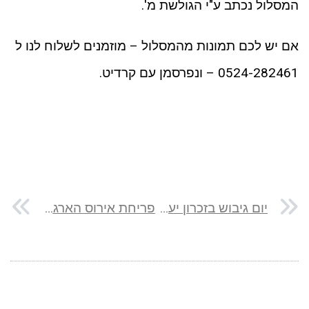
המסלול נכתב ע"י הגולשת מ'.
אם יש לכם תמונות מהמסלול – מוזמנים לשלוח לנו ל
0524-282461 – ונפרסמן עם קרדיט.
יום גיבוש בזכרון יעקב וקיסריה: בין אדרנלין לקולינריה
פריחת אירוס הארגמן בפארק דינה בארסוף