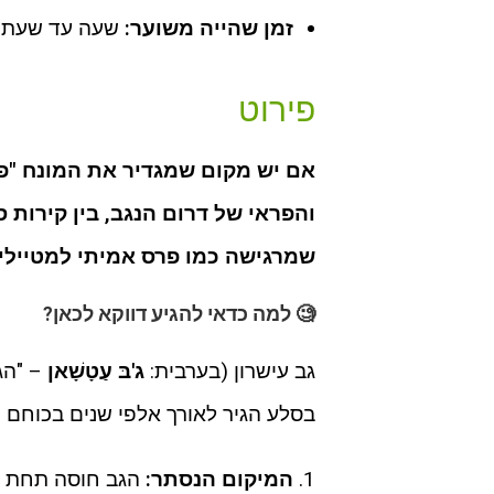
זמן שהייה משוער:
שעה עד שעתיי
פירוט
אם יש מקום שמגדיר את המונח "פני
והפראי של דרום הנגב, בין קירות 
שמרגישה כמו פרס אמיתי למטיילי
🧐 למה כדאי להגיע דווקא לכאן?
גב עישרון (בערבית:
ג'בּ עַטָשָׁאן
– "הג
בסלע הגיר לאורך אלפי שנים בכוחם ש
המיקום הנסתר:
הגב חוסה תחת צי