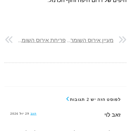
היפים של דרום חיפה וחוף הכרמל.
מעיין אירוס השומרון: הפנינה האקולוגית של רכס הגדעונים
פריחת אירוס השומרון באיתמר: המופע המרהיב ברכס הגדעונים
לפוסט הזה יש 2 תגובות
זאב לוי
הגב
29 יול 2026