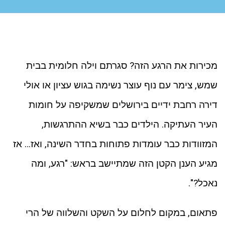
ניגודיות כהה
brightness_low
סמן קישורים
font_download
לאפס את כל האפשרויות
cached
מכירות את הרגע הזה? סגרתם וילה חלומית בבית
שמש, צימר עם נוף עוצר נשימה בגוש עציון או אולי
דירה רחבת ידיים בירושלים שמשקיפה על חומות
העיר העתיקה. הילדים כבר בשיא ההתרגשות,
המזוודות כבר עומדות פתוחות בחדר השינה, ואז… אז
מגיע הענן הקטן הזה שמתיישב בראש: "רגע, ומה
נאכל?".
פתאום, במקום לחלום על השקט והשלווה של הרי