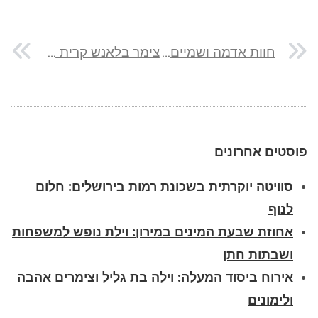
חוות אדמה ושמיים: חוויית חופש לקבוצות גדולות
צימר בלאנש קרית שמונה: חופשה מפנקת בגליל העליון
פוסטים אחרונים
סוויטה יוקרתית בשכונת רמות בירושלים: חלום
לנוף
אחוזת שבעת המינים במירון: וילת נופש למשפחות
ושבתות חתן
אירוח ביסוד המעלה: וילה בת גליל וצימרים אהבה
ולימונים