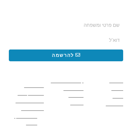
ותקבלו עדכונים על מסלולי טיול, פעילויות ומבצעי אירוח
בצימרים. הכתובת לא תועבר לאף גורם.
להרשמה
קישורים באתר
קישורים באתר
קישורים
חשובים
מסלולים
קטעים בשביל ישראל
כללי בטיחות
מעיינות
פעילויות לכל
ציוד מומלץ לטיול
המשפחה
אתרים
תנאי שימוש באתר
מאמרים
לינה ואירוח
הצהרת נגישות
מהי חברת נלך
טיולים?