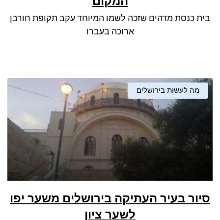
המקום
ניגודיות כהה
brightness_low
בית כנסת מדהים שזכה לשמו המיוחד עקב תקופת חורבן
סמן קישורים
font_download
ארוכה בעברו
לאפס את כל האפשרויות
cached
מה לעשות בירושלים
סיור בעיר העתיקה בירושלים משער יפו
לשער ציון