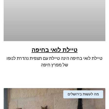
ניגודיות כהה
brightness_low
סמן קישורים
font_download
לאפס את כל האפשרויות
cached
טיילת לואי בחיפה
טיילת לואי בחיפה הינה טיילת עם תצפית נהדרת לנופו
של מפרץ חיפה
מה לעשות בירושלים