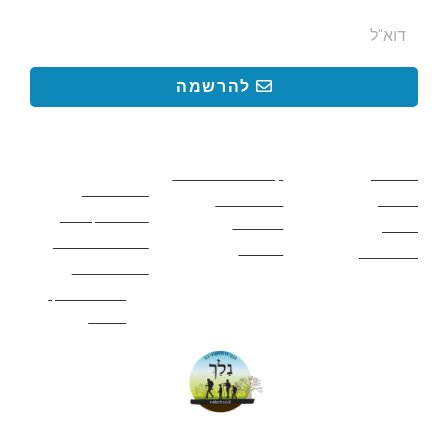
להרשמה
קישורים באתר
קישורים באתר
קישורים
חשובים
מסלולים
קטעים בשביל ישראל
כללי בטיחות
מעיינות
פעילויות לכל
ציוד מומלץ לטיול
המשפחה
אתרים
תנאי שימוש באתר
מאמרים
לינה ואירוח
הצהרת נגישות
מהי חברת נלך
טיולים?
052-4282461