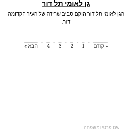
גן לאומי תל דור
הגן לאומי תל דור הוקם סביב שרידה של העיר הקדומה
דור.
« קודם
1
2
3
4
הבא »
הצטרפו לרשימת התפוצה שלנו
ותקבלו עדכונים על מסלולי טיול, פעילויות ומבצעי אירוח
בצימרים. הכתובת לא תועבר לאף גורם.