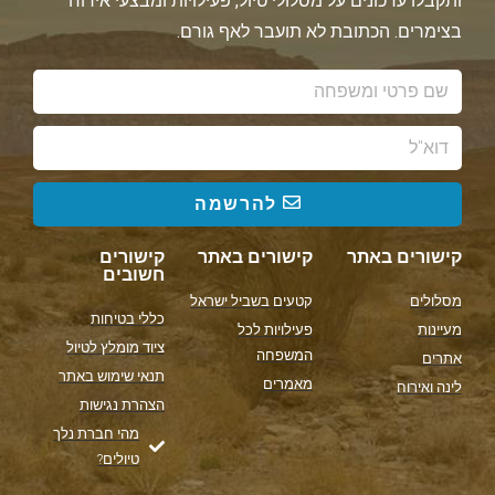
ותקבלו עדכונים על מסלולי טיול, פעילויות ומבצעי אירוח
בצימרים. הכתובת לא תועבר לאף גורם.
להרשמה
קישורים באתר
קישורים באתר
קישורים
חשובים
מסלולים
קטעים בשביל ישראל
כללי בטיחות
מעיינות
פעילויות לכל
ציוד מומלץ לטיול
המשפחה
אתרים
תנאי שימוש באתר
מאמרים
לינה ואירוח
הצהרת נגישות
מהי חברת נלך
טיולים?