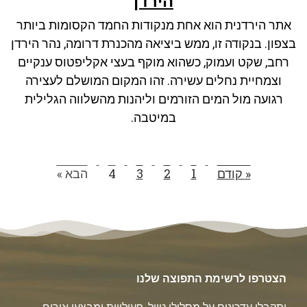
הירדן
ניגודיות כהה
brightness_low
אתר הירדנית הוא אחת מנקודות החמד הקסומות ביותר
סמן קישורים
font_download
בצפון. בנקודה זו, ממש ביציאה מהכנרת דרומה, נהר הירדן
לאפס את כל האפשרויות
cached
רחב, שקט ועמוק, כשהוא מוקף בעצי אקליפטוס ענקיים
וצמחיית נחלים עשירה. זהו המקום המושלם לעצירה
רגועה מול המים הזורמים וליהנות מהשלווה הגלילית
במיטבה.
« קודם
1
2
3
4
הבא »
הצטרפו לרשימת התפוצה שלנו