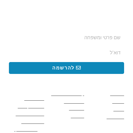
הצטרפו לרשימת התפוצה שלנו
ותקבלו עדכונים על מסלולי טיול, פעילויות ומבצעי אירוח
בצימרים. הכתובת לא תועבר לאף גורם.
להרשמה
קישורים באתר
קישורים באתר
קישורים
חשובים
מסלולים
קטעים בשביל ישראל
כללי בטיחות
מעיינות
פעילויות לכל
ציוד מומלץ לטיול
המשפחה
אתרים
תנאי שימוש באתר
מאמרים
לינה ואירוח
הצהרת נגישות
מהי חברת נלך