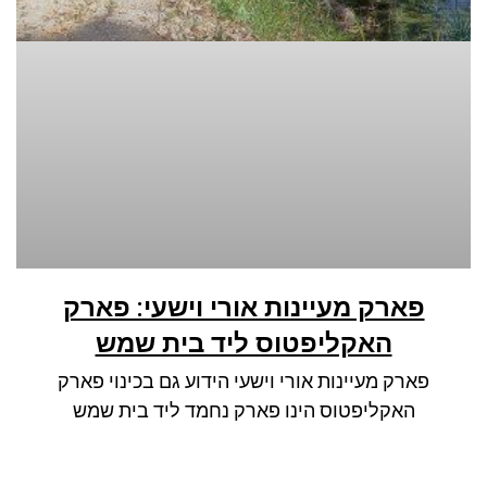
ניגודיות כהה
brightness_low
סמן קישורים
font_download
לאפס את כל האפשרויות
cached
פארק מעיינות אורי וישעי: פארק
האקליפטוס ליד בית שמש
פארק מעיינות אורי וישעי הידוע גם בכינוי פארק
האקליפטוס הינו פארק נחמד ליד בית שמש